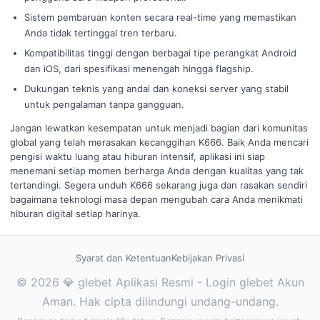
Sistem pembaruan konten secara real-time yang memastikan
Anda tidak tertinggal tren terbaru.
Kompatibilitas tinggi dengan berbagai tipe perangkat Android
dan iOS, dari spesifikasi menengah hingga flagship.
Dukungan teknis yang andal dan koneksi server yang stabil
untuk pengalaman tanpa gangguan.
Jangan lewatkan kesempatan untuk menjadi bagian dari komunitas
global yang telah merasakan kecanggihan K666. Baik Anda mencari
pengisi waktu luang atau hiburan intensif, aplikasi ini siap
menemani setiap momen berharga Anda dengan kualitas yang tak
tertandingi. Segera unduh K666 sekarang juga dan rasakan sendiri
bagaimana teknologi masa depan mengubah cara Anda menikmati
hiburan digital setiap harinya.
Syarat dan Ketentuan
Kebijakan Privasi
© 2026 💎 glebet Aplikasi Resmi - Login glebet Akun
Aman. Hak cipta dilindungi undang-undang.