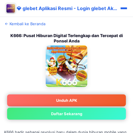
💎 glebet Aplikasi Resmi - Login glebet Akun Aman
← Kembali ke Beranda
K666: Pusat Hiburan Digital Terlengkap dan Tercepat di
Ponsel Anda
Unduh APK
Daftar Sekarang
K666 hadir sebagai revolusi baru dalam dunia hiburan mobile yang