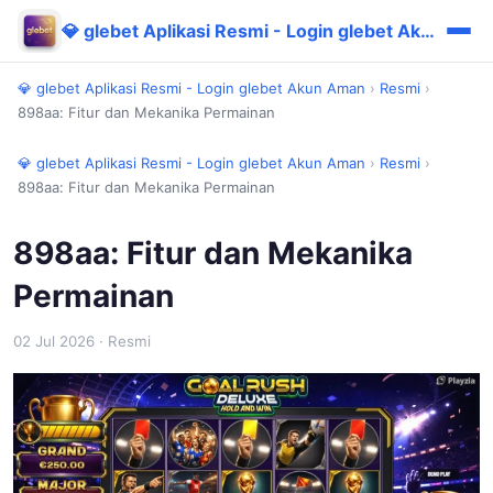
💎 glebet Aplikasi Resmi - Login glebet Akun Aman
💎 glebet Aplikasi Resmi - Login glebet Akun Aman
›
Resmi
›
898aa: Fitur dan Mekanika Permainan
💎 glebet Aplikasi Resmi - Login glebet Akun Aman
›
Resmi
›
898aa: Fitur dan Mekanika Permainan
898aa: Fitur dan Mekanika
Permainan
02 Jul 2026
· Resmi