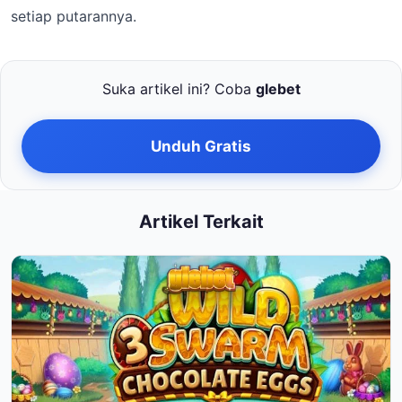
setiap putarannya.
Suka artikel ini? Coba
glebet
Unduh Gratis
Artikel Terkait