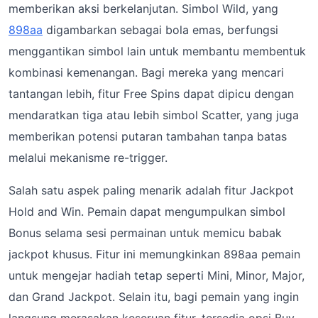
memberikan aksi berkelanjutan. Simbol Wild, yang
898aa
digambarkan sebagai bola emas, berfungsi
menggantikan simbol lain untuk membantu membentuk
kombinasi kemenangan. Bagi mereka yang mencari
tantangan lebih, fitur Free Spins dapat dipicu dengan
mendaratkan tiga atau lebih simbol Scatter, yang juga
memberikan potensi putaran tambahan tanpa batas
melalui mekanisme re-trigger.
Salah satu aspek paling menarik adalah fitur Jackpot
Hold and Win. Pemain dapat mengumpulkan simbol
Bonus selama sesi permainan untuk memicu babak
jackpot khusus. Fitur ini memungkinkan 898aa pemain
untuk mengejar hadiah tetap seperti Mini, Minor, Major,
dan Grand Jackpot. Selain itu, bagi pemain yang ingin