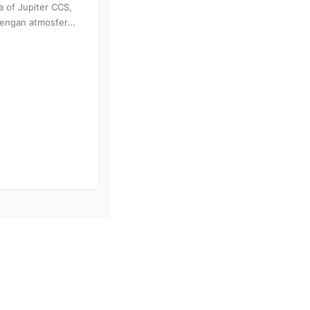
 of Jupiter CCS,
dengan atmosfer
 tantangan.