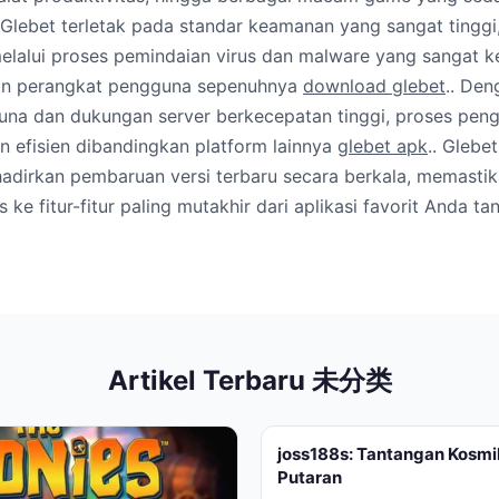
lebet terletak pada standar keamanan yang sangat tinggi,
h melalui proses pemindaian virus dan malware yang sangat k
n perangkat pengguna sepenuhnya
download glebet
.. De
na dan dukungan server berkecepatan tinggi, proses pen
an efisien dibandingkan platform lainnya
glebet apk
.. Glebe
adirkan pembaruan versi terbaru secara berkala, memastik
ke fitur-fitur paling mutakhir dari aplikasi favorit Anda 
Artikel Terbaru 未分类
joss188s: Tantangan Kosmik
Putaran