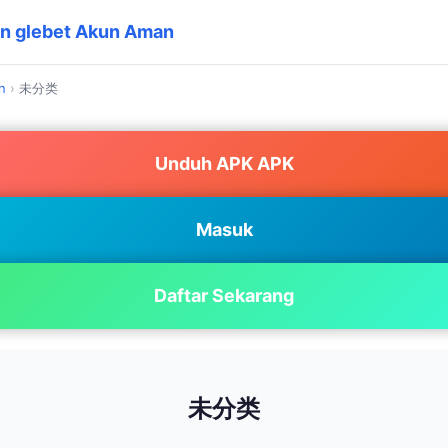
gin glebet Akun Aman
n
›
未分类
Unduh APK APK
Masuk
Daftar Sekarang
未分类