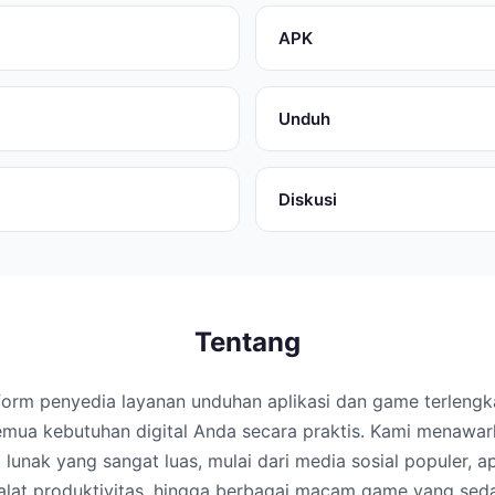
APK
Unduh
Diskusi
Tentang
form penyedia layanan unduhan aplikasi dan game terleng
mua kebutuhan digital Anda secara praktis. Kami menawar
 lunak yang sangat luas, mulai dari media sosial populer, a
 alat produktivitas, hingga berbagai macam game yang sedan